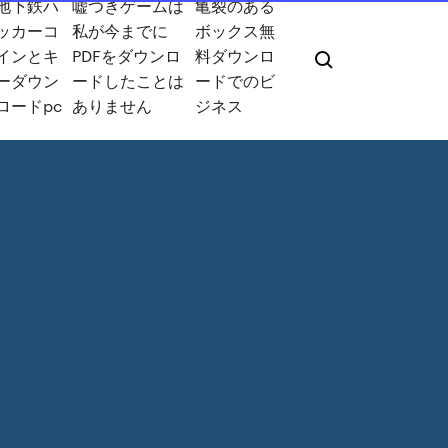
地下鉄ハ
嘘つきゲームは
亀裂のある
ッカーコ
私が今までに
ボックス無
インとキ
PDFをダウンロ
料ダウンロ
ーダウン
ードしたことは
ードでのビ
ロードpc
ありません
ジネス