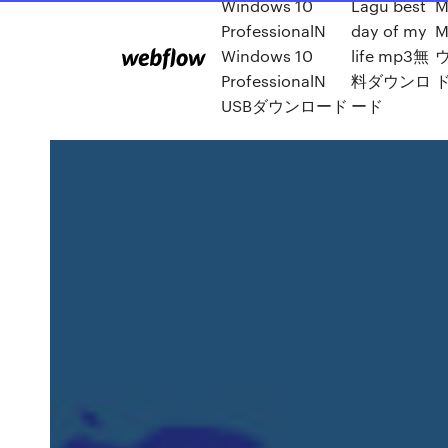
Windows 10
Lagu best
M
ProfessionalN
day of my
Windows 10
life mp3無
ProfessionalN
料ダウンロ
USBダウンロード
ード