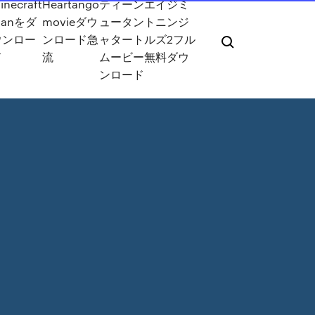
inecraft
Heartango
ティーンエイジミ
Manをダ
movieダウ
ュータントニンジ
ウンロー
ンロード急
ャタートルズ2フル
ド
流
ムービー無料ダウ
ンロード