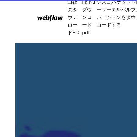
口径
Fair-u
シスコパケットト
のダ
ダウ
ーサーテルバルフ
ウン
ンロ
バージョンをダウ
ロー
ード
ロードする
ドPC
pdf