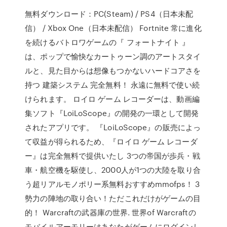
無料ダウンロード：PC(Steam) / PS4（日本未配
信） / Xbox One（日本未配信） Fortnite 常に進化
を続けるバトロワゲームの『 フォートナイト 』
は、ポップで愉快なカートゥーン調のアートスタイ
ルと、見た目からは想像もつかないハードコアさを
持つ 建築システム 完全無料！ 永遠に無料で使い続
けられます。 ロイロ ゲーム レコーダーは、動画編
集ソフト『LoiLoScope』の開発の一環として開発
されたアプリです。 『LoiLoScope』の販売によっ
て収益が得られるため、『ロイロ ゲーム レコーダ
ー』は完全無料で提供いたし 3つの帝国が歩兵・戦
車・航空機を駆使し、2000人が1つの大陸を取り合
う超リアルモノポリー系無料おすすめmmofps！ 3
勢力の陣地の取り合い！ただこれだけがゲームの目
的！ Warcraftの武器庫の世界. 世界of Warcraftの
モバイルアーモリーはあなたがゲームにログインし