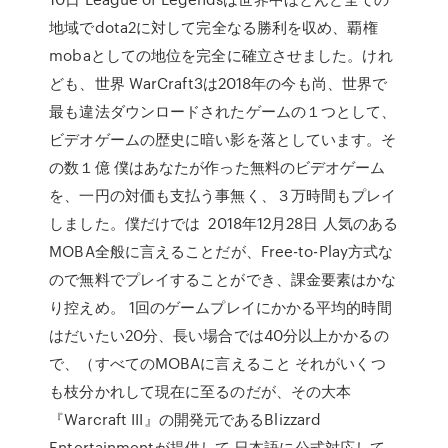
地域でdota2に対して完全なる勝利を収め、覇権
mobaとしての地位を完全に確立させました。けれ
ども、世界 WarCraft3は2018年の今も尚、世界で
最も違法ダウンロードされたゲームの１つとして、
ビデオゲームの歴史に暗い影を落としています。そ
の数１億 僕はあなたが作った無料のビデオゲーム
を、一円の対価も支払う事無く、３万時間もプレイ
しました。僕だけでは 2018年12月28日 人気のある
MOBA全般に言えることだが、Free-to-Play方式な
ので無料でプレイすることができ、課金要素はかな
り控えめ。 1回のゲームプレイにかかる平均的時間
はだいたい20分、長い場合では40分以上かかるの
で、（すべてのMOBAに言えること それがいくつ
も枝分かれして現在に至るのだが、その大本
『Warcraft III』の開発元であるBlizzard
Entertainmentが提供して 日本語に公式対応して