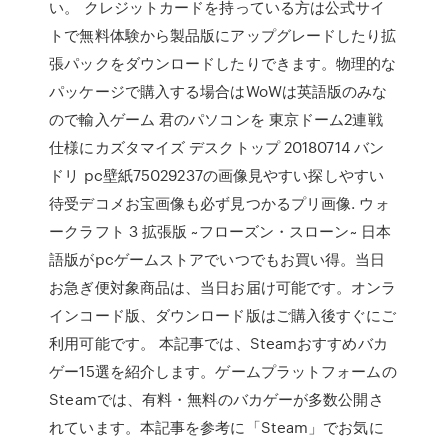
い。 クレジットカードを持っている方は公式サイ
トで無料体験から製品版にアップグレードしたり拡
張パックをダウンロードしたりできます。物理的な
パッケージで購入する場合はWoWは英語版のみな
ので輸入ゲーム 君のパソコンを 東京ドーム2連戦
仕様にカズタマイズ デスクトップ 20180714 バン
ドリ pc壁紙75029237の画像見やすい探しやすい
待受デコメお宝画像も必ず見つかるプリ画像. ウォ
ークラフト 3 拡張版 ~フローズン・スローン~ 日本
語版がpcゲームストアでいつでもお買い得。当日
お急ぎ便対象商品は、当日お届け可能です。オンラ
インコード版、ダウンロード版はご購入後すぐにご
利用可能です。 本記事では、Steamおすすめバカ
ゲー15選を紹介します。ゲームプラットフォームの
Steamでは、有料・無料のバカゲーが多数公開さ
れています。本記事を参考に「Steam」でお気に