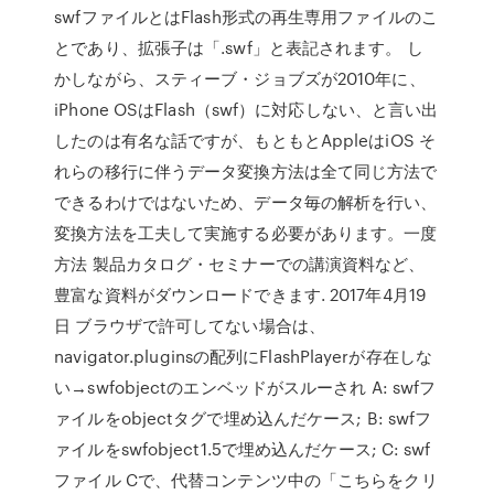
swfファイルとはFlash形式の再生専用ファイルのこ
とであり、拡張子は「.swf」と表記されます。 し
かしながら、スティーブ・ジョブズが2010年に、
iPhone OSはFlash（swf）に対応しない、と言い出
したのは有名な話ですが、もともとAppleはiOS そ
れらの移行に伴うデータ変換方法は全て同じ方法で
できるわけではないため、データ毎の解析を行い、
変換方法を工夫して実施する必要があります。一度
方法 製品カタログ・セミナーでの講演資料など、
豊富な資料がダウンロードできます. 2017年4月19
日 ブラウザで許可してない場合は、
navigator.pluginsの配列にFlashPlayerが存在しな
い→swfobjectのエンベッドがスルーされ A: swfフ
ァイルをobjectタグで埋め込んだケース; B: swfフ
ァイルをswfobject1.5で埋め込んだケース; C: swf
ファイル Cで、代替コンテンツ中の「こちらをクリ