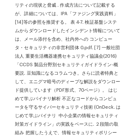
リティの現状と脅威 . 作成方法について記載する
が、詳細については、IPA「ファジング実践資料」
[14]等の参照を推奨する。 表 4-7. 検証基盤システ
ムからダウンロードしたインシデント情報について
は、メール添付を含め、社内外への コンピュー
タ・セキュリティの非営利団体 0.pdf. [7] 一般社団
法人 重要生活機器連携セキュリティ協議会(2016)
「CCDS 製品分野別セキュリティガイドライン-概
要説. 豆知識になるコラムつき。さらに読者特典と
して、エニグマ暗号のディープな解説をダウンロー
ド提供しています（PDF形式、70ページ）。 はじ
めて学ぶバイナリ解析 不正なコードからコンピュ
ータを守るサイバーセキュリティ技術 (OnDeck. は
じめて学ぶバイナリ 中小企業の情報セキュリティ
対策ガイドライン」の実践をベースに. ２段階の取
組み 把握したうえで、情報セキュリティポリシー