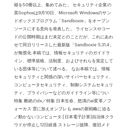
籍を50冊以上、集めてみた。 セキュリティ企業の
英Sophosは9月10日、Microsoft Windowsのサン
ドボックスプログラム「Sandboxie」をオープン
ソースにする意向を発表した。 ライセンスやコー
ドの公開時期はまだ未定とのことだが、これにあわ
せて同日リリースした最新版「Sandboxie 5.31.4」
が無償化 本稿では、情報セキュリティのガイドラ
イン、標準規格、法制度、およびそれらを策定して
いる団体等について述べる。 なお本稿では、情報
セキュリティと関係の深いサイバーセキュリティ、
コンピュータセキュリティ、制御システムセキュリ
ティ、プライバシーなどのガイドライン等につい
特集 断絶のdx／特集 日本生命、怒濤のai変革／フ
ォーカス 雲に加えオンプレも awsの新戦略に迫る
／動かないコンピュータ [日本電子計算]自治体クラ
ウドが停止し12日経過 ストレージ故障、復旧メド