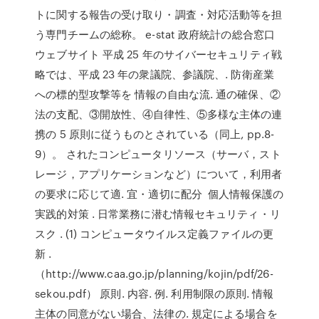
トに関する報告の受け取り・調査・対応活動等を担
う専門チームの総称。 e-stat 政府統計の総合窓口
ウェブサイト
平成 25 年のサイバーセキュリティ戦
略では、平成 23 年の衆議院、参議院、. 防衛産業
への標的型攻撃等を 情報の自由な流. 通の確保、②
法の支配、③開放性、④自律性、⑤多様な主体の連
携の 5 原則に従うものとされている（同上, pp.8-
9）。 されたコンピュータリソース（サーバ，スト
レージ，アプリケーションなど）について，利用者
の要求に応じて適. 宜・適切に配分 個人情報保護の
実践的対策 . 日常業務に潜む情報セキュリティ・リ
スク . (1) コンピュータウイルス定義ファイルの更
新 .
（http://www.caa.go.jp/planning/kojin/pdf/26-
sekou.pdf） 原則. 内容. 例. 利用制限の原則. 情報
主体の同意がない場合、法律の. 規定による場合を