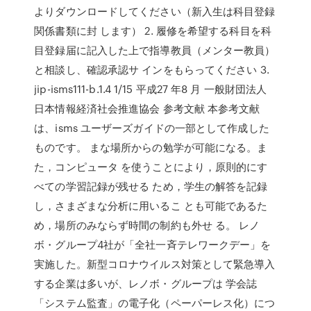
よりダウンロードしてください（新入生は科目登録
関係書類に封 します） 2. 履修を希望する科目を科
目登録届に記入した上で指導教員（メンター教員）
と相談し、確認承認サ インをもらってください 3.
jip-isms111-b.1.4 1/15 平成27 年8 月 一般財団法人
日本情報経済社会推進協会 参考文献 本参考文献
は、isms ユーザーズガイドの一部として作成した
ものです。 まな場所からの勉学が可能になる。ま
た，コンピュータ を使うことにより，原則的にす
べての学習記録が残せる ため，学生の解答を記録
し，さまざまな分析に用いるこ とも可能であるた
め，場所のみならず時間の制約も外せ る。 レノ
ボ・グループ4社が「全社一斉テレワークデー」を
実施した。新型コロナウイルス対策として緊急導入
する企業は多いが、レノボ・グループは 学会誌
「システム監査」の電子化（ペーパーレス化）につ