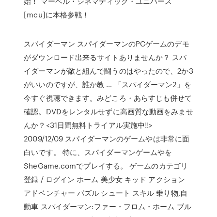
始！ マーベル・シネマティック・ユニバース
[mcu]に本格参戦！
スパイダーマン スパイダーマンのPCゲームのデモ
がダウンロード出来るサイトありませんか？ スパ
イダーマンが敵と組んで闘うのはやったので、2か3
がいいのですが、誰か教 … 「スパイダーマン2」を
今すぐ視聴できます。みどころ・あらすじも併せて
確認。DVDをレンタルせずに高画質な動画をみませ
んか？<31日間無料トライアル実施中!!>
2009/12/09 スパイダーマンのゲームやは非常に面
白いです。 特に、スパイダーマンゲームやを
SheGame.comでプレイする。 ゲームのカテゴリ
登録 / ログイン ホーム 美少女 キッド アクション
アドベンチャー パズル シュート スキル 乗り物,自
動車 スパイダーマン:ファー・フロム・ホーム ブル