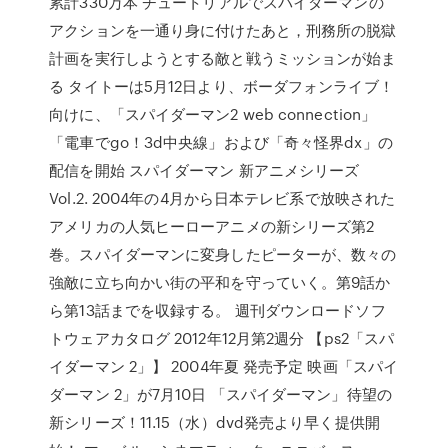
累計330万本 チュートリアルでスパイダーマンの
アクションを一通り身に付けたあと，刑務所の脱獄
計画を実行しようとする敵と戦うミッションが始ま
る タイトーは5月12日より、ボーダフォンライブ！
向けに、「スパイダーマン2 web connection」
「電車でgo！3d中央線」および「奇々怪界dx」の
配信を開始 スパイダーマン 新アニメシリーズ
Vol.2. 2004年の4月から日本テレビ系で放映された
アメリカの人気ヒーローアニメの新シリーズ第2
巻。スパイダーマンに変身したピーターが、数々の
強敵に立ち向かい街の平和を守っていく。第9話か
ら第13話までを収録する。 週刊ダウンロードソフ
トウェアカタログ 2012年12月第2週分 【ps2「スパ
イダーマン 2」】 2004年夏 発売予定 映画「スパイ
ダーマン 2」が7月10日 「スパイダーマン」待望の
新シリーズ！11.15（水）dvd発売より早く提供開