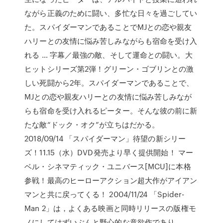
ながら正義のために闘い、多忙な日々を過ごしてい
た。スパイダーマンであることでMJとの恋や親友
ハリーとの友情に悩み苦しみながらも宿命を受け入
れる … 字幕／最強の敵、そして運命との闘い。大
ヒットシリーズ第2弾！グリーン・ゴブリンとの激
しい死闘から2年。スパイダーマンであることで、
MJとの恋や親友ハリーとの友情に悩み苦しみなが
らも宿命を受け入れるピーター。そんな彼の前に新
たな敵“ドック・オク”が立ちはだかる。
2018/09/14 「スパイダーマン」待望の新シリー
ズ！11.15（水）DVD発売より早く提供開始！ マー
ベル・シネマティック・ユニバース[MCU]に本格
参戦！最高のヒーローアクション超大作がアイアン
マンと共に戻ってくる！ 2004/11/24 「Spider-
Man 2」は，よくある映画と同時リリースの版権モ
ノにしてはずいぶんと野心的な意欲作であり，