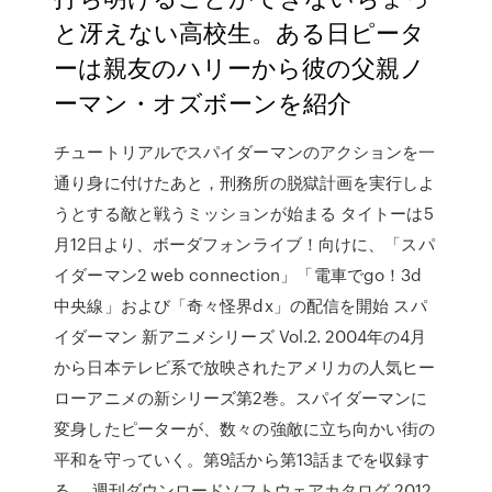
と冴えない高校生。ある日ピータ
ーは親友のハリーから彼の父親ノ
ーマン・オズボーンを紹介
チュートリアルでスパイダーマンのアクションを一
通り身に付けたあと，刑務所の脱獄計画を実行しよ
うとする敵と戦うミッションが始まる タイトーは5
月12日より、ボーダフォンライブ！向けに、「スパ
イダーマン2 web connection」「電車でgo！3d
中央線」および「奇々怪界dx」の配信を開始 スパ
イダーマン 新アニメシリーズ Vol.2. 2004年の4月
から日本テレビ系で放映されたアメリカの人気ヒー
ローアニメの新シリーズ第2巻。スパイダーマンに
変身したピーターが、数々の強敵に立ち向かい街の
平和を守っていく。第9話から第13話までを収録す
る。 週刊ダウンロードソフトウェアカタログ 2012